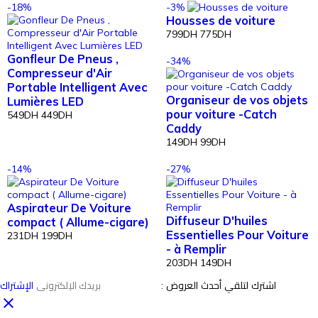
-18%
-3%
Housses de voiture
799DH
775DH
Gonfleur De Pneus ,
-34%
Compresseur d'Air
Portable Intelligent Avec
Organiseur de vos objets
Lumières LED
pour voiture -Catch
549DH
449DH
Caddy
149DH
99DH
-14%
-27%
Aspirateur De Voiture
Diffuseur D'huiles
compact ( Allume-cigare)
Essentielles Pour Voiture
231DH
199DH
- à Remplir
203DH
149DH
اشترك لتلقي أحدث العروض :
الإشتراك
close