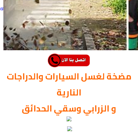
ينظر الناس إلى المنتج
165
وصف
(0) سجل ملاحظة
او
مضخة لغسل السيارات والدراجات
النارية
و الزرابي وسقي الحدائق