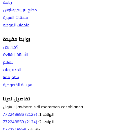
رياضة
مطبخ بيرلينجيرهاوس
ملحقات السيارة
ملحقات الموضة
روابط مفيدة
؟من نحن
الأسئلة الشائعة
التسليم
المدفوعات
تكلم معنا
سياسة الخصوصية
تفاصيل لدينا
العنوان: jawhara sidi mommen casablanca
الهاتف 1:
(+212) 772248886
الهاتف 2:
(+212) 772248859
واتساب:
0772248859