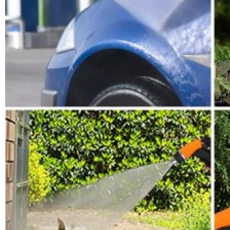
مضخة لغسل السيارات و الدراجات
والجدران
(0) تنويه
—
0.0
399
DH
549DH
-27%
+
-
كمية:
أضف إلى السلة
أطلب الان