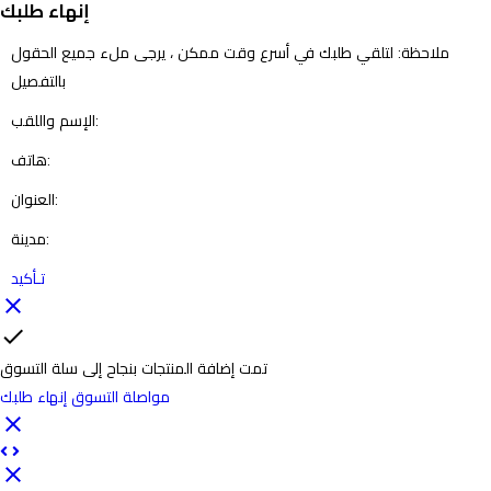
إنهاء طلبك
ملاحظة: لتلقي طلبك في أسرع وقت ممكن ، يرجى ملء جميع الحقول
بالتفصيل
الإسم واللقب:
هاتف:
العنوان:
مدينة:
تـأكيد
close
check
تمت إضافة المنتجات بنجاح إلى سلة التسوق
مواصلة التسوق
إنهاء طلبك
close
close