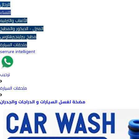
للرجال
للنساء
الألعاب والترفيه
المنزل - الديكور والمطبخ
مطبخ بيرلينجيرهاوس
ملحقات السيارة
serrure intelligent
ترحيب
ملحقات السيارة
مضخة لغسل السيارات و الدراجات والجدران