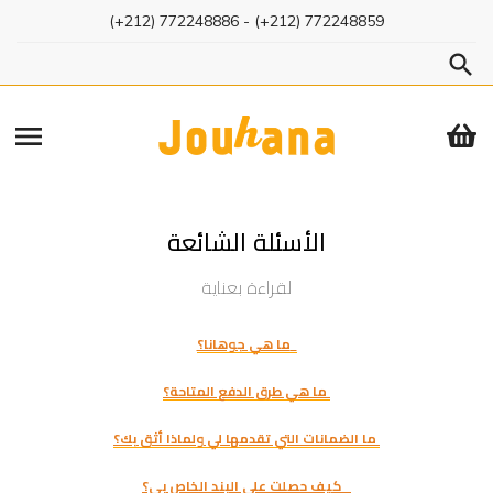
(+212) 772248886
- (+212) 772248859
menu
الأسئلة الشائعة
لقراءة بعناية
ما هي جوهانا؟
ما هي طرق الدفع المتاحة؟
ما الضمانات التي تقدمها لي ولماذا أثق بك؟
كيف حصلت على البند الخاص بي؟